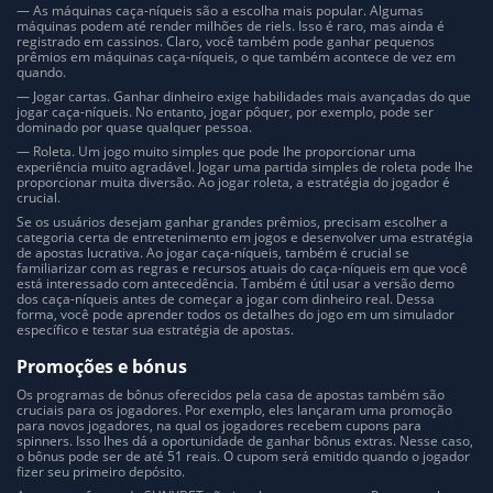
— As máquinas caça-níqueis são a escolha mais popular. Algumas
máquinas podem até render milhões de riels. Isso é raro, mas ainda é
registrado em cassinos. Claro, você também pode ganhar pequenos
prêmios em máquinas caça-níqueis, o que também acontece de vez em
quando.
— Jogar cartas. Ganhar dinheiro exige habilidades mais avançadas do que
jogar caça-níqueis. No entanto, jogar pôquer, por exemplo, pode ser
dominado por quase qualquer pessoa.
— Roleta. Um jogo muito simples que pode lhe proporcionar uma
experiência muito agradável. Jogar uma partida simples de roleta pode lhe
proporcionar muita diversão. Ao jogar roleta, a estratégia do jogador é
crucial.
Se os usuários desejam ganhar grandes prêmios, precisam escolher a
categoria certa de entretenimento em jogos e desenvolver uma estratégia
de apostas lucrativa. Ao jogar caça-níqueis, também é crucial se
familiarizar com as regras e recursos atuais do caça-níqueis em que você
está interessado com antecedência. Também é útil usar a versão demo
dos caça-níqueis antes de começar a jogar com dinheiro real. Dessa
forma, você pode aprender todos os detalhes do jogo em um simulador
específico e testar sua estratégia de apostas.
Promoções e bónus
Os programas de bônus oferecidos pela casa de apostas também são
cruciais para os jogadores. Por exemplo, eles lançaram uma promoção
para novos jogadores, na qual os jogadores recebem cupons para
spinners. Isso lhes dá a oportunidade de ganhar bônus extras. Nesse caso,
o bônus pode ser de até 51 reais. O cupom será emitido quando o jogador
fizer seu primeiro depósito.